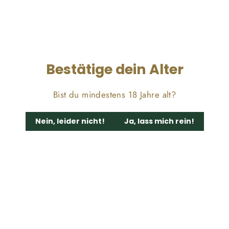
kombiniert mit einem klaren Kopf – gut, um Stress
abzubauen oder einfach den Moment zu genießen.
Wachstumsmuster, Blütezeit
Bestätige dein Alter
und Ertrag
Bist du mindestens 18 Jahre alt?
Gorilla Glue ist in ihren Wachstumseigenschaften eher
Nein, leider nicht!
Ja, lass mich rein!
unkompliziert. Die Pflanzen sind robust, wachsen schnell
und liefern ordentliche Erträge.
Blütezeit: Etwa 9 Wochen, je nach
Anbaubedingungen.
Wachstumsmuster: Große Pflanzen mit buschiger
Struktur und dichten, harzreichen Blüten.
Ertrag: Bei optimalen Bedingungen kannst du bis zu
600g/m² erwarten.